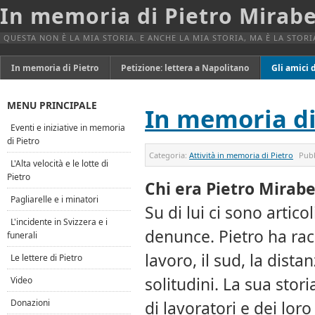
In memoria di Pietro Mirabe
QUESTA NON È LA MIA STORIA. E ANCHE LA MIA STORIA, MA È LA STORIA
In memoria di Pietro
Petizione: lettera a Napolitano
Gli amici d
MENU PRINCIPALE
In memoria di
Eventi e iniziative in memoria
di Pietro
Categoria:
Attività in memoria di Pietro
Pub
L'Alta velocità e le lotte di
Pietro
Chi era Pietro Mirabel
Pagliarelle e i minatori
Su di lui ci sono articol
L'incidente in Svizzera e i
denunce. Pietro ha racc
funerali
lavoro, il sud, la distan
Le lettere di Pietro
solitudini. La sua stori
Video
Donazioni
di lavoratori e dei lor