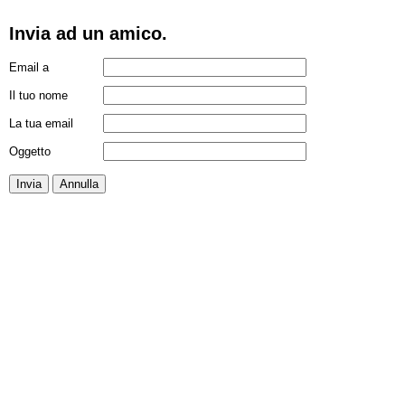
Invia ad un amico.
Email a
Il tuo nome
La tua email
Oggetto
Invia
Annulla